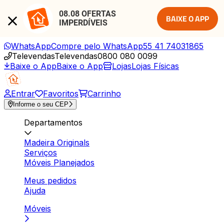
08.08 OFERTAS 
BAIXE O APP
IMPERDÍVEIS
WhatsApp
Compre pelo WhatsApp
55 41 74031865
Televendas
Televendas
0800 080 0099
Baixe o App
Baixe o App
Lojas
Lojas Físicas
Entrar
Favoritos
Carrinho
Informe o seu CEP
Departamentos
Madeira Originals
Serviços
Móveis Planejados
Meus pedidos
Ajuda
Móveis