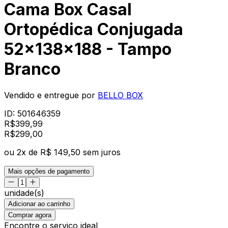
Cama Box Casal
Ortopédica Conjugada
52x138x188 - Tampo
Branco
Vendido e entregue por
BELLO BOX
ID:
501646359
R$
399,99
R$
299
,
00
ou
2
x de
R$ 149,50
sem juros
Mais opções de pagamento
unidade(s)
Adicionar ao carrinho
Comprar agora
Encontre o serviço ideal