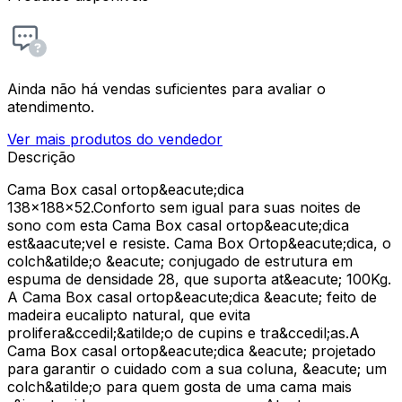
Ainda não há vendas suficientes para avaliar o
atendimento.
Ver mais produtos do vendedor
Descrição
Cama Box casal ortop&eacute;dica
138x188x52.Conforto sem igual para suas noites de
sono com esta Cama Box casal ortop&eacute;dica
est&aacute;vel e resiste. Cama Box Ortop&eacute;dica, o
colch&atilde;o &eacute; conjugado de estrutura em
espuma de densidade 28, que suporta at&eacute; 100Kg.
A Cama Box casal ortop&eacute;dica &eacute; feito de
madeira eucalipto natural, que evita
prolifera&ccedil;&atilde;o de cupins e tra&ccedil;as.A
Cama Box casal ortop&eacute;dica &eacute; projetado
para garantir o cuidado com a sua coluna, &eacute; um
colch&atilde;o para quem gosta de uma cama mais