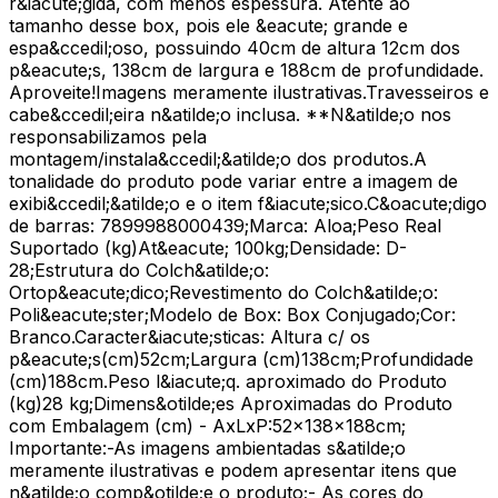
r&iacute;gida, com menos espessura. Atente ao
tamanho desse box, pois ele &eacute; grande e
espa&ccedil;oso, possuindo 40cm de altura 12cm dos
p&eacute;s, 138cm de largura e 188cm de profundidade.
Aproveite!Imagens meramente ilustrativas.Travesseiros e
cabe&ccedil;eira n&atilde;o inclusa. **N&atilde;o nos
responsabilizamos pela
montagem/instala&ccedil;&atilde;o dos produtos.A
tonalidade do produto pode variar entre a imagem de
exibi&ccedil;&atilde;o e o item f&iacute;sico.C&oacute;digo
de barras: 7899988000439;Marca: Aloa;Peso Real
Suportado (kg)At&eacute; 100kg;Densidade: D-
28;Estrutura do Colch&atilde;o:
Ortop&eacute;dico;Revestimento do Colch&atilde;o:
Poli&eacute;ster;Modelo de Box: Box Conjugado;Cor:
Branco.Caracter&iacute;sticas: Altura c/ os
p&eacute;s(cm)52cm;Largura (cm)138cm;Profundidade
(cm)188cm.Peso l&iacute;q. aproximado do Produto
(kg)28 kg;Dimens&otilde;es Aproximadas do Produto
com Embalagem (cm) - AxLxP:52x138x188cm;
Importante:-As imagens ambientadas s&atilde;o
meramente ilustrativas e podem apresentar itens que
n&atilde;o comp&otilde;e o produto;- As cores do