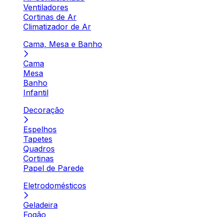
Ventiladores
Cortinas de Ar
Climatizador de Ar
Cama, Mesa e Banho
Cama
Mesa
Banho
Infantil
Decoração
Espelhos
Tapetes
Quadros
Cortinas
Papel de Parede
Eletrodomésticos
Geladeira
Fogão