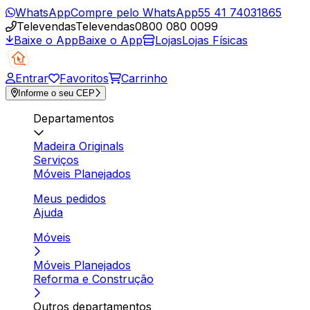
WhatsApp
Compre pelo WhatsApp
55 41 74031865
Televendas
Televendas
0800 080 0099
Baixe o App
Baixe o App
Lojas
Lojas Físicas
Entrar
Favoritos
Carrinho
Informe o seu CEP
Departamentos
Madeira Originals
Serviços
Móveis Planejados
Meus pedidos
Ajuda
Móveis
Móveis Planejados
Reforma e Construção
Outros departamentos