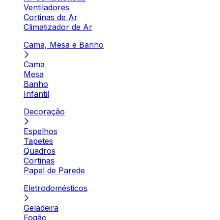
Ventiladores
Cortinas de Ar
Climatizador de Ar
Cama, Mesa e Banho
Cama
Mesa
Banho
Infantil
Decoração
Espelhos
Tapetes
Quadros
Cortinas
Papel de Parede
Eletrodomésticos
Geladeira
Fogão