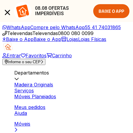
08.08 OFERTAS 
BAIXE O APP
IMPERDÍVEIS
WhatsApp
Compre pelo WhatsApp
55 41 74031865
Televendas
Televendas
0800 080 0099
Baixe o App
Baixe o App
Lojas
Lojas Físicas
Entrar
Favoritos
Carrinho
Informe o seu CEP
Departamentos
Madeira Originals
Serviços
Móveis Planejados
Meus pedidos
Ajuda
Móveis