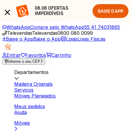
08.08 OFERTAS 
BAIXE O APP
IMPERDÍVEIS
WhatsApp
Compre pelo WhatsApp
55 41 74031865
Televendas
Televendas
0800 080 0099
Baixe o App
Baixe o App
Lojas
Lojas Físicas
Entrar
Favoritos
Carrinho
Informe o seu CEP
Departamentos
Madeira Originals
Serviços
Móveis Planejados
Meus pedidos
Ajuda
Móveis