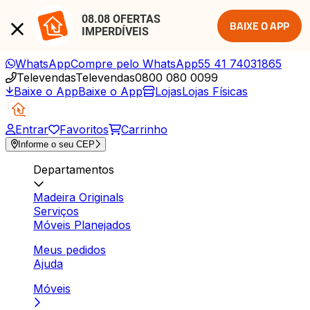
08.08 OFERTAS 
BAIXE O APP
IMPERDÍVEIS
WhatsApp
Compre pelo WhatsApp
55 41 74031865
Televendas
Televendas
0800 080 0099
Baixe o App
Baixe o App
Lojas
Lojas Físicas
Entrar
Favoritos
Carrinho
Informe o seu CEP
Departamentos
Madeira Originals
Serviços
Móveis Planejados
Meus pedidos
Ajuda
Móveis