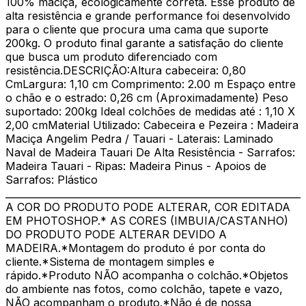
100% maciça, ecologicamente correta. Esse produto de
alta resistência e grande performance foi desenvolvido
para o cliente que procura uma cama que suporte
200kg. O produto final garante a satisfação do cliente
que busca um produto diferenciado com
resistência.DESCRIÇÃO:Altura cabeceira: 0,80
CmLargura: 1,10 cm Comprimento: 2.00 m Espaço entre
o chão e o estrado: 0,26 cm (Aproximadamente) Peso
suportado: 200kg Ideal colchões de medidas até : 1,10 X
2,00 cmMaterial Utilizado: Cabeceira e Pezeira : Madeira
Maciça Angelim Pedra / Tauari - Laterais: Laminado
Naval de Madeira Tauari De Alta Resistência - Sarrafos:
Madeira Tauari - Ripas: Madeira Pinus - Apoios de
Sarrafos: Plástico
______________________________________________________________
A COR DO PRODUTO PODE ALTERAR, COR EDITADA
EM PHOTOSHOP.* AS CORES (IMBUIA/CASTANHO)
DO PRODUTO PODE ALTERAR DEVIDO A
MADEIRA.*Montagem do produto é por conta do
cliente.*Sistema de montagem simples e
rápido.*Produto NÃO acompanha o colchão.*Objetos
do ambiente nas fotos, como colchão, tapete e vazo,
NÃO acompanham o produto.*Não é de nossa