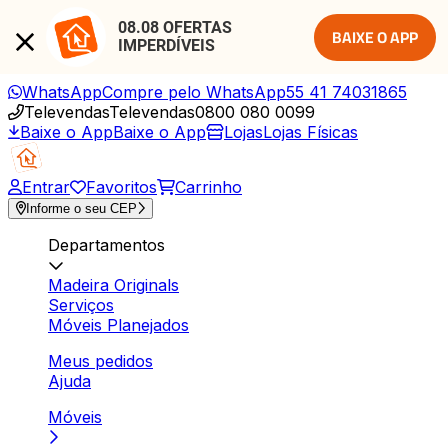
08.08 OFERTAS 
BAIXE O APP
IMPERDÍVEIS
WhatsApp
Compre pelo WhatsApp
55 41 74031865
Televendas
Televendas
0800 080 0099
Baixe o App
Baixe o App
Lojas
Lojas Físicas
Entrar
Favoritos
Carrinho
Informe o seu CEP
Departamentos
Madeira Originals
Serviços
Móveis Planejados
Meus pedidos
Ajuda
Móveis