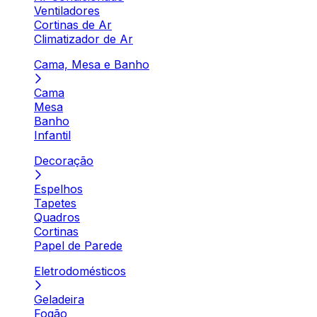
Ventiladores
Cortinas de Ar
Climatizador de Ar
Cama, Mesa e Banho
Cama
Mesa
Banho
Infantil
Decoração
Espelhos
Tapetes
Quadros
Cortinas
Papel de Parede
Eletrodomésticos
Geladeira
Fogão