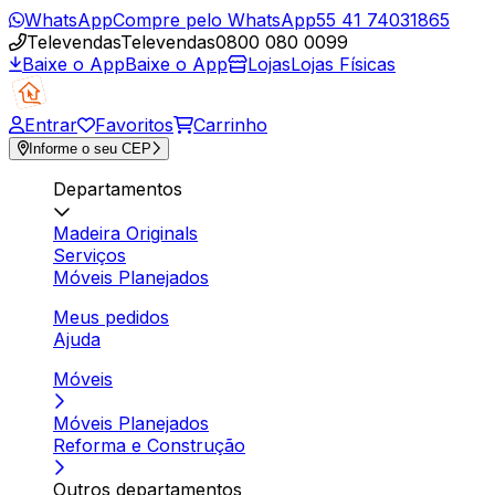
WhatsApp
Compre pelo WhatsApp
55 41 74031865
Televendas
Televendas
0800 080 0099
Baixe o App
Baixe o App
Lojas
Lojas Físicas
Entrar
Favoritos
Carrinho
Informe o seu CEP
Departamentos
Madeira Originals
Serviços
Móveis Planejados
Meus pedidos
Ajuda
Móveis
Móveis Planejados
Reforma e Construção
Outros departamentos