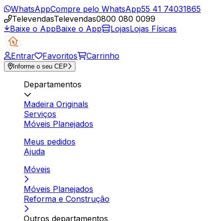
WhatsApp
Compre pelo WhatsApp
55 41 74031865
Televendas
Televendas
0800 080 0099
Baixe o App
Baixe o App
Lojas
Lojas Físicas
Entrar
Favoritos
Carrinho
Informe o seu CEP
Departamentos
Madeira Originals
Serviços
Móveis Planejados
Meus pedidos
Ajuda
Móveis
Móveis Planejados
Reforma e Construção
Outros departamentos