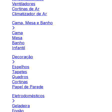
Ventiladores
Cortinas de Ar
Climatizador de Ar
Cama, Mesa e Banho
Cama
Mesa
Banho
Infantil
Decoração
Espelhos
Tapetes
Quadros
Cortinas
Papel de Parede
Eletrodomésticos
Geladeira
Fogão