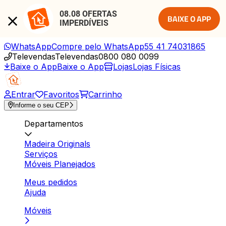
08.08 OFERTAS 
BAIXE O APP
IMPERDÍVEIS
WhatsApp
Compre pelo WhatsApp
55 41 74031865
Televendas
Televendas
0800 080 0099
Baixe o App
Baixe o App
Lojas
Lojas Físicas
Entrar
Favoritos
Carrinho
Informe o seu CEP
Departamentos
Madeira Originals
Serviços
Móveis Planejados
Meus pedidos
Ajuda
Móveis