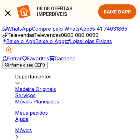
08.08 OFERTAS 
BAIXE O APP
IMPERDÍVEIS
WhatsApp
Compre pelo WhatsApp
55 41 74031865
Televendas
Televendas
0800 080 0099
Baixe o App
Baixe o App
Lojas
Lojas Físicas
Entrar
Favoritos
Carrinho
Informe o seu CEP
Departamentos
Madeira Originals
Serviços
Móveis Planejados
Meus pedidos
Ajuda
Móveis