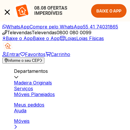
08.08 OFERTAS 
BAIXE O APP
IMPERDÍVEIS
WhatsApp
Compre pelo WhatsApp
55 41 74031865
Televendas
Televendas
0800 080 0099
Baixe o App
Baixe o App
Lojas
Lojas Físicas
Entrar
Favoritos
Carrinho
Informe o seu CEP
Departamentos
Madeira Originals
Serviços
Móveis Planejados
Meus pedidos
Ajuda
Móveis