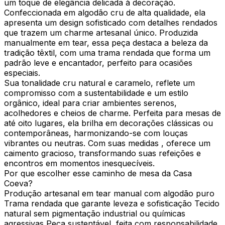
um toque de elegância delicada à decoração.
Confeccionada em algodão cru de alta qualidade, ela
apresenta um design sofisticado com detalhes rendados
que trazem um charme artesanal único. Produzida
manualmente em tear, essa peça destaca a beleza da
tradição têxtil, com uma trama rendada que forma um
padrão leve e encantador, perfeito para ocasiões
especiais.
Sua tonalidade cru natural e caramelo, reflete um
compromisso com a sustentabilidade e um estilo
orgânico, ideal para criar ambientes serenos,
acolhedores e cheios de charme. Perfeita para mesas de
até oito lugares, ela brilha em decorações clássicas ou
contemporâneas, harmonizando-se com louças
vibrantes ou neutras. Com suas medidas , oferece um
caimento gracioso, transformando suas refeições e
encontros em momentos inesquecíveis.
Por que escolher esse caminho de mesa da Casa
Coeva?
Produção artesanal em tear manual com algodão puro
Trama rendada que garante leveza e sofisticação Tecido
natural sem pigmentação industrial ou químicas
agressivas Peça sustentável, feita com responsabilidade