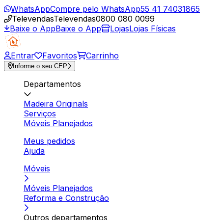
WhatsApp
Compre pelo WhatsApp
55 41 74031865
Televendas
Televendas
0800 080 0099
Baixe o App
Baixe o App
Lojas
Lojas Físicas
Entrar
Favoritos
Carrinho
Informe o seu CEP
Departamentos
Madeira Originals
Serviços
Móveis Planejados
Meus pedidos
Ajuda
Móveis
Móveis Planejados
Reforma e Construção
Outros departamentos