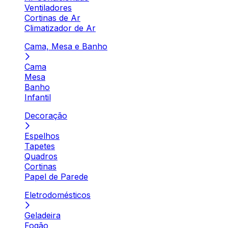
Ventiladores
Cortinas de Ar
Climatizador de Ar
Cama, Mesa e Banho
Cama
Mesa
Banho
Infantil
Decoração
Espelhos
Tapetes
Quadros
Cortinas
Papel de Parede
Eletrodomésticos
Geladeira
Fogão