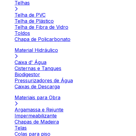
Telhas
Telha de PVC
Telha de Plástico
Telha de Fibra de Vidro
Toldos
Chapa de Policarbonato
Material Hidráulico
Caixa d' Água
Cisternas e Tanques
Biodigestor
Pressurizadores de Água
Caixas de Descarga
Materiais para Obra
Argamassa e Rejunte
Impermeabilizante
Chapas de Madeira
Telas
Colas para piso