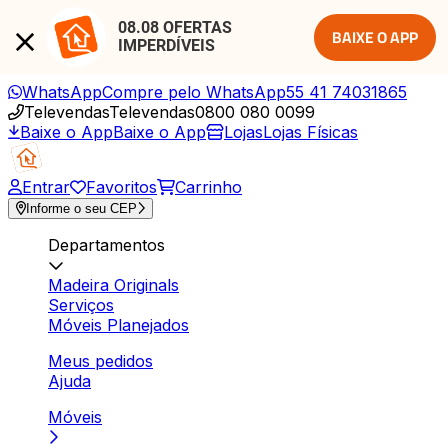
08.08 OFERTAS 
BAIXE O APP
IMPERDÍVEIS
WhatsApp
Compre pelo WhatsApp
55 41 74031865
Televendas
Televendas
0800 080 0099
Baixe o App
Baixe o App
Lojas
Lojas Físicas
Entrar
Favoritos
Carrinho
Informe o seu CEP
Departamentos
Madeira Originals
Serviços
Móveis Planejados
Meus pedidos
Ajuda
Móveis