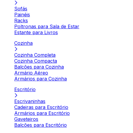
Sofás
Painéis
Racks
Poltronas para Sala de Estar
Estante para Livros
Cozinha
Cozinha Completa
Cozinha Compacta
Balcões para Cozinha
Armário Aéreo
Armários para Cozinha
Escritório
Escrivaninhas
Cadeiras para Escritório
Armários para Escritório
Gaveteiros
Balcões para Escritório