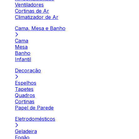
Ventiladores
Cortinas de Ar
Climatizador de Ar
Cama, Mesa e Banho
Cama
Mesa
Banho
Infantil
Decoração
Espelhos
Tapetes
Quadros
Cortinas
Papel de Parede
Eletrodomésticos
Geladeira
Fogão