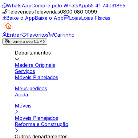
WhatsApp
Compre pelo WhatsApp
55 41 74031865
Televendas
Televendas
0800 080 0099
Baixe o App
Baixe o App
Lojas
Lojas Físicas
Entrar
Favoritos
Carrinho
Informe o seu CEP
Departamentos
Madeira Originals
Serviços
Móveis Planejados
Meus pedidos
Ajuda
Móveis
Móveis Planejados
Reforma e Construção
Outros departamentos