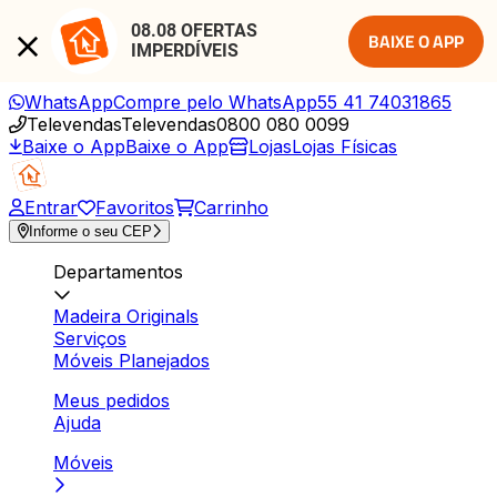
08.08 OFERTAS 
BAIXE O APP
IMPERDÍVEIS
WhatsApp
Compre pelo WhatsApp
55 41 74031865
Televendas
Televendas
0800 080 0099
Baixe o App
Baixe o App
Lojas
Lojas Físicas
Entrar
Favoritos
Carrinho
Informe o seu CEP
Departamentos
Madeira Originals
Serviços
Móveis Planejados
Meus pedidos
Ajuda
Móveis