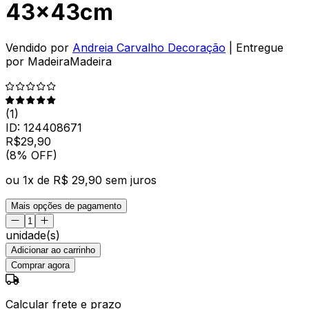
43x43cm
Vendido por
Andreia Carvalho Decoração
| Entregue
por
MadeiraMadeira
(
1
)
ID:
124408671
R$
29
,
90
(8% OFF)
ou
1
x de
R$ 29,90
sem juros
Mais opções de pagamento
unidade(s)
Adicionar ao carrinho
Comprar agora
Calcular frete e prazo