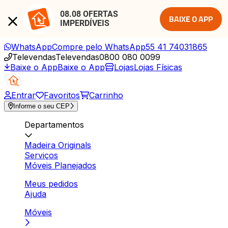
08.08 OFERTAS 
BAIXE O APP
IMPERDÍVEIS
WhatsApp
Compre pelo WhatsApp
55 41 74031865
Televendas
Televendas
0800 080 0099
Baixe o App
Baixe o App
Lojas
Lojas Físicas
Entrar
Favoritos
Carrinho
Informe o seu CEP
Departamentos
Madeira Originals
Serviços
Móveis Planejados
Meus pedidos
Ajuda
Móveis