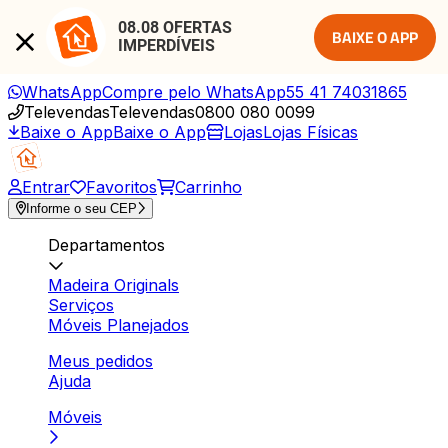
08.08 OFERTAS 
BAIXE O APP
IMPERDÍVEIS
WhatsApp
Compre pelo WhatsApp
55 41 74031865
Televendas
Televendas
0800 080 0099
Baixe o App
Baixe o App
Lojas
Lojas Físicas
Entrar
Favoritos
Carrinho
Informe o seu CEP
Departamentos
Madeira Originals
Serviços
Móveis Planejados
Meus pedidos
Ajuda
Móveis