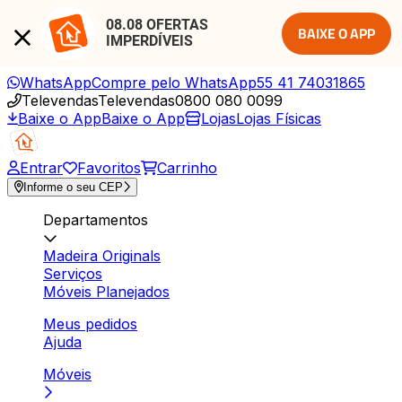
08.08 OFERTAS 
BAIXE O APP
IMPERDÍVEIS
WhatsApp
Compre pelo WhatsApp
55 41 74031865
Televendas
Televendas
0800 080 0099
Baixe o App
Baixe o App
Lojas
Lojas Físicas
Entrar
Favoritos
Carrinho
Informe o seu CEP
Departamentos
Madeira Originals
Serviços
Móveis Planejados
Meus pedidos
Ajuda
Móveis