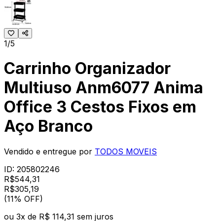
1/5
Carrinho Organizador
Multiuso Anm6077 Anima
Office 3 Cestos Fixos em
Aço Branco
Vendido e entregue por
TODOS MOVEIS
ID:
205802246
R$
544,31
R$
305
,
19
(11% OFF)
ou
3
x de
R$ 114,31
sem juros