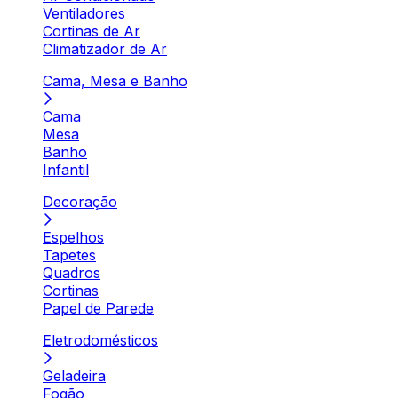
Ventiladores
Cortinas de Ar
Climatizador de Ar
Cama, Mesa e Banho
Cama
Mesa
Banho
Infantil
Decoração
Espelhos
Tapetes
Quadros
Cortinas
Papel de Parede
Eletrodomésticos
Geladeira
Fogão