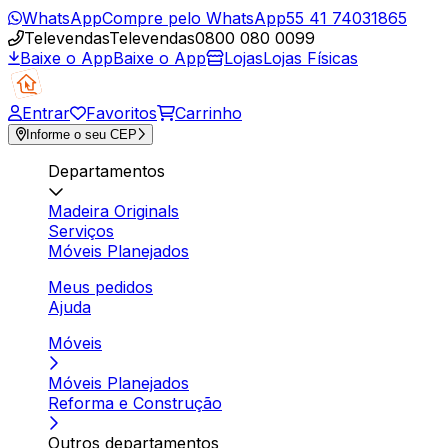
WhatsApp
Compre pelo WhatsApp
55 41 74031865
Televendas
Televendas
0800 080 0099
Baixe o App
Baixe o App
Lojas
Lojas Físicas
Entrar
Favoritos
Carrinho
Informe o seu CEP
Departamentos
Madeira Originals
Serviços
Móveis Planejados
Meus pedidos
Ajuda
Móveis
Móveis Planejados
Reforma e Construção
Outros departamentos