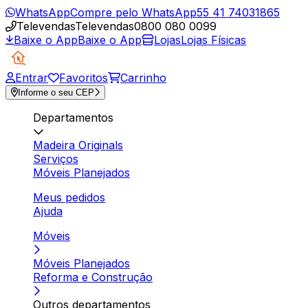
WhatsApp
Compre pelo WhatsApp
55 41 74031865
Televendas
Televendas
0800 080 0099
Baixe o App
Baixe o App
Lojas
Lojas Físicas
Entrar
Favoritos
Carrinho
Informe o seu CEP
Departamentos
Madeira Originals
Serviços
Móveis Planejados
Meus pedidos
Ajuda
Móveis
Móveis Planejados
Reforma e Construção
Outros departamentos