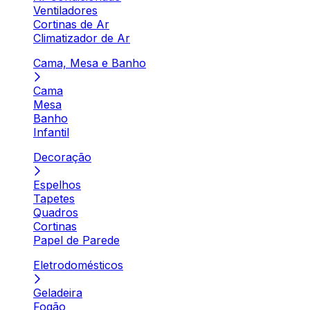
Ventiladores
Cortinas de Ar
Climatizador de Ar
Cama, Mesa e Banho
Cama
Mesa
Banho
Infantil
Decoração
Espelhos
Tapetes
Quadros
Cortinas
Papel de Parede
Eletrodomésticos
Geladeira
Fogão