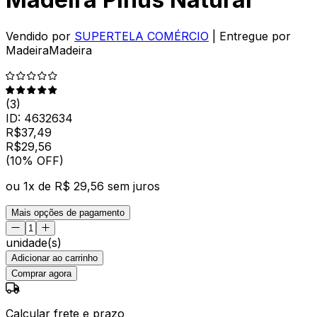
Vendido por
SUPERTELA COMÉRCIO
| Entregue por
MadeiraMadeira
(
3
)
ID:
4632634
R$
37,49
R$
29
,
56
(10% OFF)
ou
1
x de
R$ 29,56
sem juros
Mais opções de pagamento
unidade(s)
Adicionar ao carrinho
Comprar agora
Calcular frete e prazo