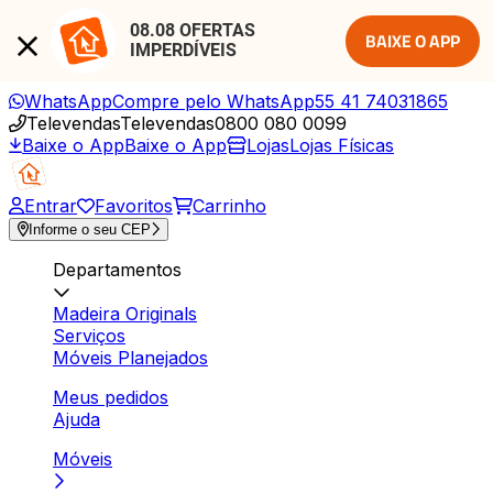
08.08 OFERTAS 
BAIXE O APP
IMPERDÍVEIS
WhatsApp
Compre pelo WhatsApp
55 41 74031865
Televendas
Televendas
0800 080 0099
Baixe o App
Baixe o App
Lojas
Lojas Físicas
Entrar
Favoritos
Carrinho
Informe o seu CEP
Departamentos
Madeira Originals
Serviços
Móveis Planejados
Meus pedidos
Ajuda
Móveis