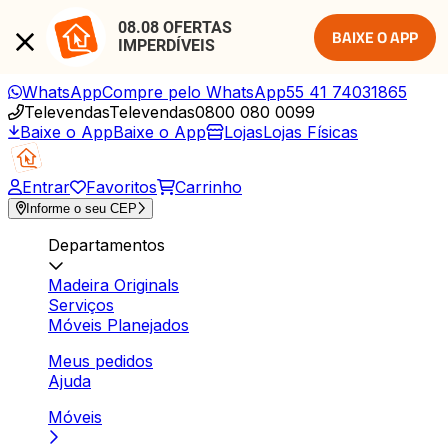
08.08 OFERTAS 
BAIXE O APP
IMPERDÍVEIS
WhatsApp
Compre pelo WhatsApp
55 41 74031865
Televendas
Televendas
0800 080 0099
Baixe o App
Baixe o App
Lojas
Lojas Físicas
Entrar
Favoritos
Carrinho
Informe o seu CEP
Departamentos
Madeira Originals
Serviços
Móveis Planejados
Meus pedidos
Ajuda
Móveis