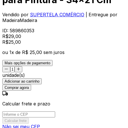
Vendido por
SUPERTELA COMÉRCIO
| Entregue por
MadeiraMadeira
ID:
589860353
R$
29,00
R$
25
,
00
ou
1
x de
R$ 25,00
sem juros
Mais opções de pagamento
unidade(s)
Adicionar ao carrinho
Comprar agora
Calcular frete e prazo
Calcular frete
Não sei meu CEP