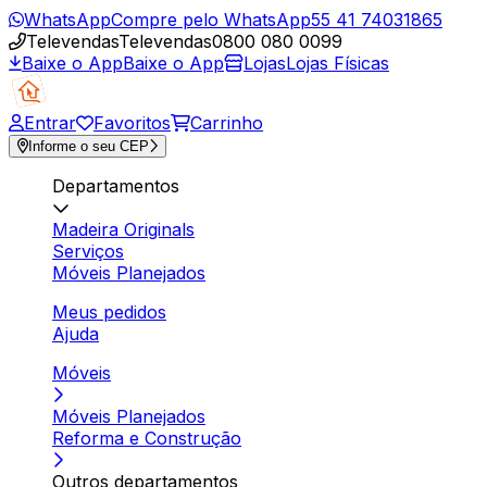
WhatsApp
Compre pelo WhatsApp
55 41 74031865
Televendas
Televendas
0800 080 0099
Baixe o App
Baixe o App
Lojas
Lojas Físicas
Entrar
Favoritos
Carrinho
Informe o seu CEP
Departamentos
Madeira Originals
Serviços
Móveis Planejados
Meus pedidos
Ajuda
Móveis
Móveis Planejados
Reforma e Construção
Outros departamentos