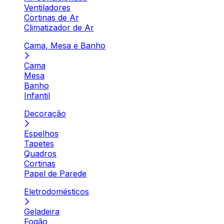
Ventiladores
Cortinas de Ar
Climatizador de Ar
Cama, Mesa e Banho
Cama
Mesa
Banho
Infantil
Decoração
Espelhos
Tapetes
Quadros
Cortinas
Papel de Parede
Eletrodomésticos
Geladeira
Fogão