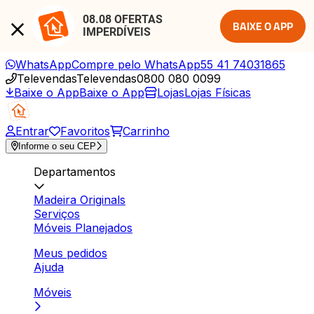
08.08 OFERTAS 
BAIXE O APP
IMPERDÍVEIS
WhatsApp
Compre pelo WhatsApp
55 41 74031865
Televendas
Televendas
0800 080 0099
Baixe o App
Baixe o App
Lojas
Lojas Físicas
Entrar
Favoritos
Carrinho
Informe o seu CEP
Departamentos
Madeira Originals
Serviços
Móveis Planejados
Meus pedidos
Ajuda
Móveis