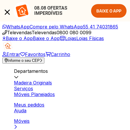
08.08 OFERTAS 
BAIXE O APP
IMPERDÍVEIS
WhatsApp
Compre pelo WhatsApp
55 41 74031865
Televendas
Televendas
0800 080 0099
Baixe o App
Baixe o App
Lojas
Lojas Físicas
Entrar
Favoritos
Carrinho
Informe o seu CEP
Departamentos
Madeira Originals
Serviços
Móveis Planejados
Meus pedidos
Ajuda
Móveis