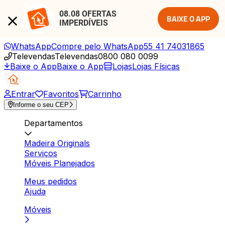
08.08 OFERTAS 
BAIXE O APP
IMPERDÍVEIS
WhatsApp
Compre pelo WhatsApp
55 41 74031865
Televendas
Televendas
0800 080 0099
Baixe o App
Baixe o App
Lojas
Lojas Físicas
Entrar
Favoritos
Carrinho
Informe o seu CEP
Departamentos
Madeira Originals
Serviços
Móveis Planejados
Meus pedidos
Ajuda
Móveis