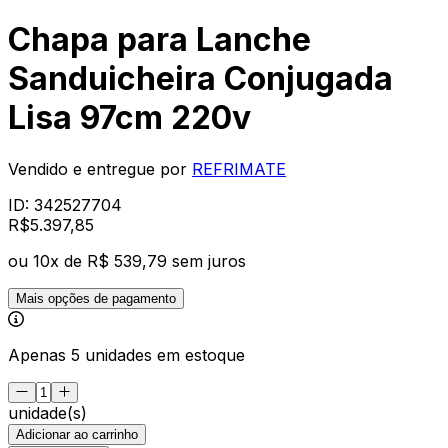
Chapa para Lanche
Sanduicheira Conjugada
Lisa 97cm 220v
Vendido e entregue por
REFRIMATE
ID:
342527704
R$
5.397
,
85
ou
10
x de
R$ 539,79
sem juros
Mais opções de pagamento
Apenas 5 unidades em estoque
unidade(s)
Adicionar ao carrinho