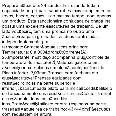
Prepare at&eacute; 24 sanduiches usando toda a
capacidade ou prepare sanduiches mais complementos
(ovos, bacon, carnes...) ao mesmo tempo, com apenas
um produto. Esta sanduicheira conjugada de chapa lisa
possui uma excelente &aacute;rea de trabalho. De um
lado voc&ecirc; tem uma prensa no outro uma
&aacute;rea para grelhados, as duas controladas
independentemente por
termostato.Caracter&iacute;sticas principais:
Temperatura: 0 a 300&ordm;C;Corrente(A):
25.Importante: n&atilde;o acompanha plug;Controle de
temperatura: termostato(2);Material: gabinete em
a&ccedil;o inox e placas em alum&iacute;nio fundido.
Placa inferior: 7,93mm:Prensas com fechamento
ajust&aacute;vel;Prensas equipadas com
resist&ecirc;ncias na parte superior e
inferior;L&acirc;mpada piloto para indica&ccedil;&atilde;o
de funcionamento das resist&ecirc;ncias;Coletor frontal
de res&iacute;duos em a&ccedil;o
inox;Prote&ccedil;&atilde;o contra respingos na parte
traseira;&Aacute;rea de trabalho: 43x44cm;P&eacute;s
com regulagem de altura;