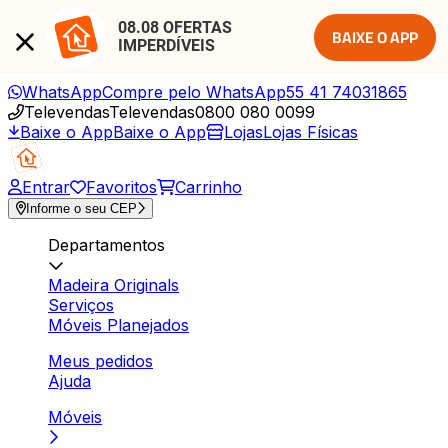
08.08 OFERTAS 
BAIXE O APP
IMPERDÍVEIS
WhatsApp
Compre pelo WhatsApp
55 41 74031865
Televendas
Televendas
0800 080 0099
Baixe o App
Baixe o App
Lojas
Lojas Físicas
Entrar
Favoritos
Carrinho
Informe o seu CEP
Departamentos
Madeira Originals
Serviços
Móveis Planejados
Meus pedidos
Ajuda
Móveis