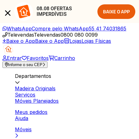
08.08 OFERTAS 
BAIXE O APP
IMPERDÍVEIS
WhatsApp
Compre pelo WhatsApp
55 41 74031865
Televendas
Televendas
0800 080 0099
Baixe o App
Baixe o App
Lojas
Lojas Físicas
Entrar
Favoritos
Carrinho
Informe o seu CEP
Departamentos
Madeira Originals
Serviços
Móveis Planejados
Meus pedidos
Ajuda
Móveis