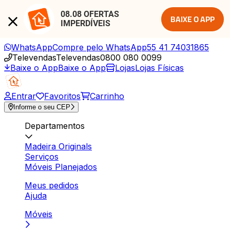
08.08 OFERTAS 
BAIXE O APP
IMPERDÍVEIS
WhatsApp
Compre pelo WhatsApp
55 41 74031865
Televendas
Televendas
0800 080 0099
Baixe o App
Baixe o App
Lojas
Lojas Físicas
Entrar
Favoritos
Carrinho
Informe o seu CEP
Departamentos
Madeira Originals
Serviços
Móveis Planejados
Meus pedidos
Ajuda
Móveis