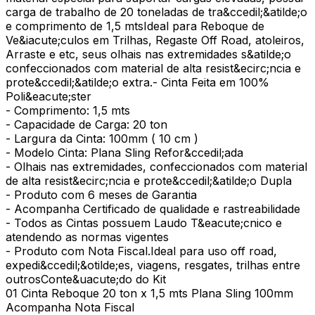
carga de trabalho de 20 toneladas de tra&ccedil;&atilde;o
e comprimento de 1,5 mtsIdeal para Reboque de
Ve&iacute;culos em Trilhas, Regaste Off Road, atoleiros,
Arraste e etc, seus olhais nas extremidades s&atilde;o
confeccionados com material de alta resist&ecirc;ncia e
prote&ccedil;&atilde;o extra.- Cinta Feita em 100%
Poli&eacute;ster
- Comprimento: 1,5 mts
- Capacidade de Carga: 20 ton
- Largura da Cinta: 100mm ( 10 cm )
- Modelo Cinta: Plana Sling Refor&ccedil;ada
- Olhais nas extremidades, confeccionados com material
de alta resist&ecirc;ncia e prote&ccedil;&atilde;o Dupla
- Produto com 6 meses de Garantia
- Acompanha Certificado de qualidade e rastreabilidade
- Todos as Cintas possuem Laudo T&eacute;cnico e
atendendo as normas vigentes
- Produto com Nota Fiscal.Ideal para uso off road,
expedi&ccedil;&otilde;es, viagens, resgates, trilhas entre
outrosConte&uacute;do do Kit
01 Cinta Reboque 20 ton x 1,5 mts Plana Sling 100mm
Acompanha Nota Fiscal