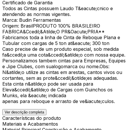
Certificado de Garantia
Todos as Cintas possuem Laudo T&eacute;cnico e
atendendo as normas vigentes.
Marca: Budin Ferramentas
Origem: BrasilPRODUTO 100% BRASILEIRO
FABRICA&Ccedil;&Atilde;O PR&Oacute;PRIA**
Fabricamos toda a linha de Cinta de Reboque Plana e
Tubular com cargas de 5 ton at&eacute; 300 ton
Caso precise de de um produto especial, sob medida
fa&ccedil;a uma cota&ccedil;&atilde;o com nossa equipe.
Personalizamos tambem cintas para Empresas, Equipes
e Jipe Clubes, com sualogomarca ou nome.Obs:
N&atilde;o utilize as cintas em arestas, cantos vivos ou
cortantes, sem as prote&ccedil;&otilde;es adequadas.
Esta cinta n&atilde;o pode ser usada para
Eleva&ccedil;&atilde;o de Cargas com Guinchos os
Munks, ela &eacute; indicada
apenas para reboque e arrasto de ve&iacute;culos.
Ver descrição completa
Características do produto
Materiais e Acabamentos
Material Principal Construção e Acabamento