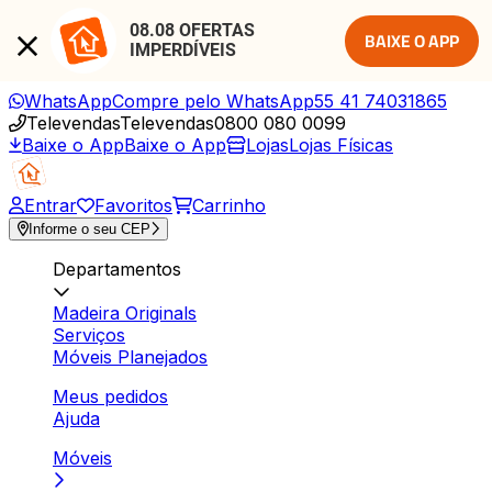
08.08 OFERTAS 
BAIXE O APP
IMPERDÍVEIS
WhatsApp
Compre pelo WhatsApp
55 41 74031865
Televendas
Televendas
0800 080 0099
Baixe o App
Baixe o App
Lojas
Lojas Físicas
Entrar
Favoritos
Carrinho
Informe o seu CEP
Departamentos
Madeira Originals
Serviços
Móveis Planejados
Meus pedidos
Ajuda
Móveis