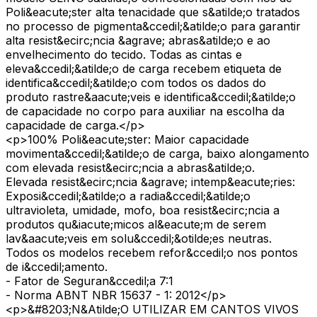
Poli&eacute;ster alta tenacidade que s&atilde;o tratados
no processo de pigmenta&ccedil;&atilde;o para garantir
alta resist&ecirc;ncia &agrave; abras&atilde;o e ao
envelhecimento do tecido. Todas as cintas e
eleva&ccedil;&atilde;o de carga recebem etiqueta de
identifica&ccedil;&atilde;o com todos os dados do
produto rastre&aacute;veis e identifica&ccedil;&atilde;o
de capacidade no corpo para auxiliar na escolha da
capacidade de carga.</p>
<p>100% Poli&eacute;ster: Maior capacidade
movimenta&ccedil;&atilde;o de carga, baixo alongamento
com elevada resist&ecirc;ncia a abras&atilde;o.
Elevada resist&ecirc;ncia &agrave; intemp&eacute;ries:
Exposi&ccedil;&atilde;o a radia&ccedil;&atilde;o
ultravioleta, umidade, mofo, boa resist&ecirc;ncia a
produtos qu&iacute;micos al&eacute;m de serem
lav&aacute;veis em solu&ccedil;&otilde;es neutras.
Todos os modelos recebem refor&ccedil;o nos pontos
de i&ccedil;amento.
- Fator de Seguran&ccedil;a 7:1
- Norma ABNT NBR 15637 - 1: 2012</p>
<p>&#8203;N&Atilde;O UTILIZAR EM CANTOS VIVOS