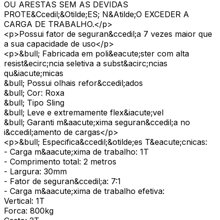
OU ARESTAS SEM AS DEVIDAS
PROTE&Ccedil;&Otilde;ES; N&Atilde;O EXCEDER A
CARGA DE TRABALHO.</p>
<p>Possui fator de seguran&ccedil;a 7 vezes maior que
a sua capacidade de uso</p>
<p>&bull; Fabricada em poli&eacute;ster com alta
resist&ecirc;ncia seletiva a subst&acirc;ncias
qu&iacute;micas
&bull; Possui olhais refor&ccedil;ados
&bull; Cor: Roxa
&bull; Tipo Sling
&bull; Leve e extremamente flex&iacute;vel
&bull; Garanti m&aacute;xima seguran&ccedil;a no
i&ccedil;amento de cargas</p>
<p>&bull; Especifica&ccedil;&otilde;es T&eacute;cnicas:
- Carga m&aacute;xima de trabalho: 1T
- Comprimento total: 2 metros
- Largura: 30mm
- Fator de seguran&ccedil;a: 7:1
- Carga m&aacute;xima de trabalho efetiva:
Vertical: 1T
Forca: 800kg