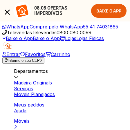
08.08 OFERTAS 
BAIXE O APP
IMPERDÍVEIS
WhatsApp
Compre pelo WhatsApp
55 41 74031865
Televendas
Televendas
0800 080 0099
Baixe o App
Baixe o App
Lojas
Lojas Físicas
Entrar
Favoritos
Carrinho
Informe o seu CEP
Departamentos
Madeira Originals
Serviços
Móveis Planejados
Meus pedidos
Ajuda
Móveis