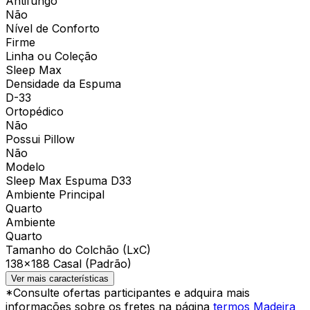
Antifungo
Não
Nível de Conforto
Firme
Linha ou Coleção
Sleep Max
Densidade da Espuma
D-33
Ortopédico
Não
Possui Pillow
Não
Modelo
Sleep Max Espuma D33
Ambiente Principal
Quarto
Ambiente
Quarto
Tamanho do Colchão (LxC)
138×188 Casal (Padrão)
Ver mais características
*Consulte ofertas participantes e adquira mais
informações sobre os fretes na página
termos Madeira