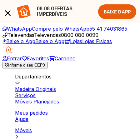
08.08 OFERTAS 
BAIXE O APP
IMPERDÍVEIS
WhatsApp
Compre pelo WhatsApp
55 41 74031865
Televendas
Televendas
0800 080 0099
Baixe o App
Baixe o App
Lojas
Lojas Físicas
Entrar
Favoritos
Carrinho
Informe o seu CEP
Departamentos
Madeira Originals
Serviços
Móveis Planejados
Meus pedidos
Ajuda
Móveis