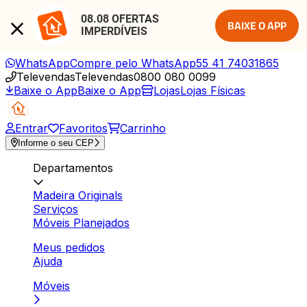
08.08 OFERTAS 
BAIXE O APP
IMPERDÍVEIS
WhatsApp
Compre pelo WhatsApp
55 41 74031865
Televendas
Televendas
0800 080 0099
Baixe o App
Baixe o App
Lojas
Lojas Físicas
Entrar
Favoritos
Carrinho
Informe o seu CEP
Departamentos
Madeira Originals
Serviços
Móveis Planejados
Meus pedidos
Ajuda
Móveis