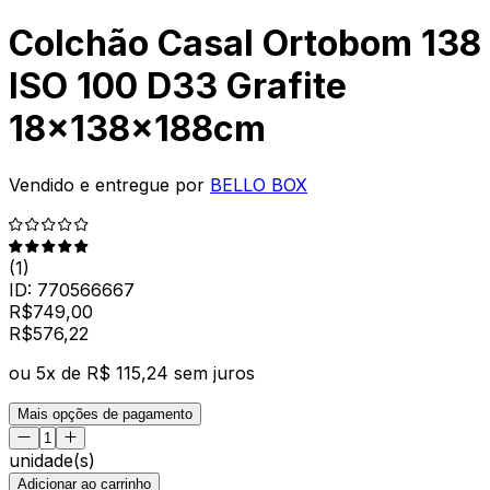
Colchão Casal Ortobom 138
ISO 100 D33 Grafite
18x138x188cm
Vendido e entregue por
BELLO BOX
(
1
)
ID:
770566667
R$
749,00
R$
576
,
22
ou
5
x de
R$ 115,24
sem juros
Mais opções de pagamento
unidade(s)
Adicionar ao carrinho