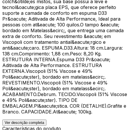
colch&otilde;es mistos, sua base possui a leve e
tecnol&oacute;gica placa EPS, que oferece perfeito
suporte a camada de conforto em espuma D33
Pr&oacute; Aditivada de Alta Performance, Ideal para
pessoas com at&eacute; 100 quilos.O tampo &eacute;
bordado em Matelass&ecirc;, que entrega uma camada
extra de conforto. Seu revestimento &eacute; em
Viscopoli com tratamento antial&eacute;rgico e
anti&aacute;caro. ESPUMA.D33.Altura: 18 cm.Largura:
138 cm.Comprimento: 1,88 cm.Peso: 8,20 Kg.
ESTRUTURA INTERNA.Espuma D33 Pr&oacute;
Aditivada de Alta Performance. ESTRUTURA
EXTERNA.Viscopoli (51% Viscose e 49%
Poli&eacute;ster), bordado em matelass&ecirc;.
REVESTIMENTO.Viscopoli (51% Viscose e 49%
Poli&eacute;ster), bordado em matelass&ecirc;.
ACABAMENTO.Debrum. TECIDO.Viscopoli (51% Viscose
e 49% Poli&eacute;ster). TIPO DE
EMBALAGEM.Pl&aacute;stica. COR (DETALHE).Grafite e
Branco. CAPACIDADE.At&eacute; 100kg.
Ver descrição completa
Características do produto