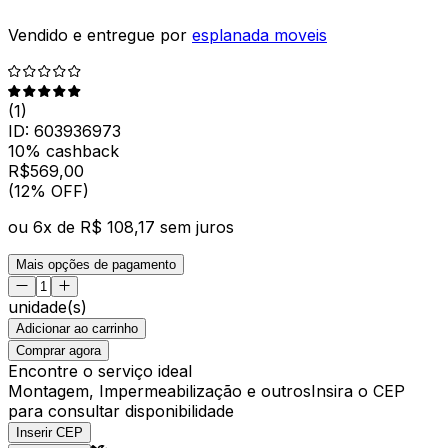
Vendido e entregue por
esplanada moveis
(
1
)
ID:
603936973
10% cashback
R$
569
,
00
(12% OFF)
ou
6
x de
R$ 108,17
sem juros
Mais opções de pagamento
unidade(s)
Adicionar ao carrinho
Comprar agora
Encontre o serviço ideal
Montagem, Impermeabilização e outros
Insira o CEP
para consultar disponibilidade
Inserir CEP