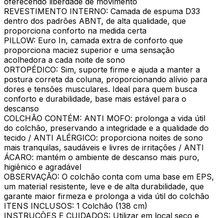
oferecendo liberdade de movimento
REVESTIMENTO INTERNO: Camada de espuma D33
dentro dos padrões ABNT, de alta qualidade, que
proporciona conforto na medida certa
PILLOW: Euro In, camada extra de conforto que
proporciona maciez superior e uma sensação
acolhedora a cada noite de sono
ORTOPÉDICO: Sim, suporte firme e ajuda a manter a
postura correta da coluna, proporcionando alívio para
dores e tensões musculares. Ideal para quem busca
conforto e durabilidade, base mais estável para o
descanso
COLCHÃO CONTÉM: ANTI MOFO: prolonga a vida útil
do colchão, preservando a integridade e a qualidade do
tecido / ANTI ALÉRGICO: proporciona noites de sono
mais tranquilas, saudáveis e livres de irritações / ANTI
ÁCARO: mantém o ambiente de descanso mais puro,
higiênico e agradável
OBSERVAÇÃO: O colchão conta com uma base em EPS,
um material resistente, leve e de alta durabilidade, que
garante maior firmeza e prolonga a vida útil do colchão
ITENS INCLUSOS: 1 Colchão (138 cm)
INSTRUÇÕES E CUIDADOS: Utilizar em local seco e