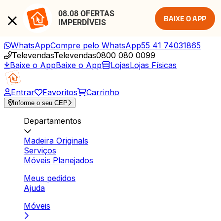
08.08 OFERTAS 
BAIXE O APP
IMPERDÍVEIS
WhatsApp
Compre pelo WhatsApp
55 41 74031865
Televendas
Televendas
0800 080 0099
Baixe o App
Baixe o App
Lojas
Lojas Físicas
Entrar
Favoritos
Carrinho
Informe o seu CEP
Departamentos
Madeira Originals
Serviços
Móveis Planejados
Meus pedidos
Ajuda
Móveis