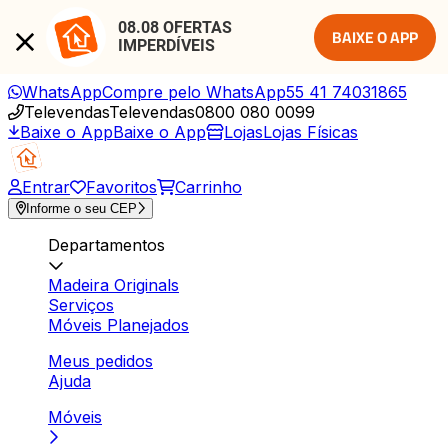
08.08 OFERTAS 
BAIXE O APP
IMPERDÍVEIS
WhatsApp
Compre pelo WhatsApp
55 41 74031865
Televendas
Televendas
0800 080 0099
Baixe o App
Baixe o App
Lojas
Lojas Físicas
Entrar
Favoritos
Carrinho
Informe o seu CEP
Departamentos
Madeira Originals
Serviços
Móveis Planejados
Meus pedidos
Ajuda
Móveis