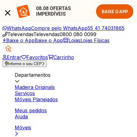
08.08 OFERTAS 
BAIXE O APP
IMPERDÍVEIS
WhatsApp
Compre pelo WhatsApp
55 41 74031865
Televendas
Televendas
0800 080 0099
Baixe o App
Baixe o App
Lojas
Lojas Físicas
Entrar
Favoritos
Carrinho
Informe o seu CEP
Departamentos
Madeira Originals
Serviços
Móveis Planejados
Meus pedidos
Ajuda
Móveis