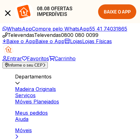
08.08 OFERTAS 
BAIXE O APP
IMPERDÍVEIS
WhatsApp
Compre pelo WhatsApp
55 41 74031865
Televendas
Televendas
0800 080 0099
Baixe o App
Baixe o App
Lojas
Lojas Físicas
Entrar
Favoritos
Carrinho
Informe o seu CEP
Departamentos
Madeira Originals
Serviços
Móveis Planejados
Meus pedidos
Ajuda
Móveis