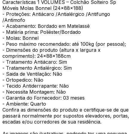
Características 1 VOLUMES – Colchão Solteiro Sp
Móveis Molas Bonnel (24x88x188)
- Proteções: Antiácaro /Antialérgico /Antifungo
/Antimofo
- Acabamento: Bordado em Matelassê
- Matéria prima: Poliéster/Bordado
- Molas: Bonnel
- Peso máximo recomendado: até 100kg (por pessoa);
- Dimensões do produto (altura x largura x
comprimento): 24x88x188cm
- Tratamento Antiácaro: Sim
- Tratamento Antialérgico: Sim
- Saida de Ventilação: Não
- Ortopedico: Não
- Tecido Antiderrapante: Não
- Necessita Montagem: Não
- Garantia do Fornecedor: 03 meses
- Ambiente: Quarto
Confira as dimensões do produto e certifique-se de que
passará normalmente por supostos elevadores, portas,
escadas e/ou corredores de sua residência.
As imagens são ilustrativas, podendo ter uma pequena