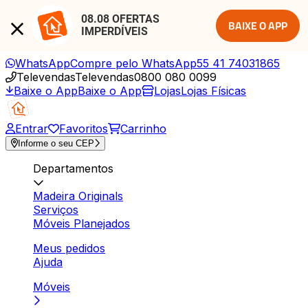
08.08 OFERTAS 
BAIXE O APP
IMPERDÍVEIS
WhatsApp
Compre pelo WhatsApp
55 41 74031865
Televendas
Televendas
0800 080 0099
Baixe o App
Baixe o App
Lojas
Lojas Físicas
Entrar
Favoritos
Carrinho
Informe o seu CEP
Departamentos
Madeira Originals
Serviços
Móveis Planejados
Meus pedidos
Ajuda
Móveis