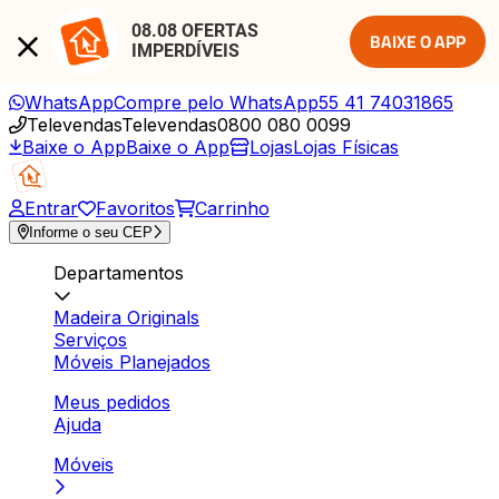
08.08 OFERTAS 
BAIXE O APP
IMPERDÍVEIS
WhatsApp
Compre pelo WhatsApp
55 41 74031865
Televendas
Televendas
0800 080 0099
Baixe o App
Baixe o App
Lojas
Lojas Físicas
Entrar
Favoritos
Carrinho
Informe o seu CEP
Departamentos
Madeira Originals
Serviços
Móveis Planejados
Meus pedidos
Ajuda
Móveis