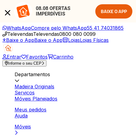
08.08 OFERTAS 
BAIXE O APP
IMPERDÍVEIS
WhatsApp
Compre pelo WhatsApp
55 41 74031865
Televendas
Televendas
0800 080 0099
Baixe o App
Baixe o App
Lojas
Lojas Físicas
Entrar
Favoritos
Carrinho
Informe o seu CEP
Departamentos
Madeira Originals
Serviços
Móveis Planejados
Meus pedidos
Ajuda
Móveis