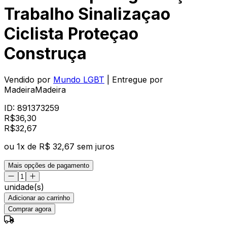
Trabalho Sinalizaçao
Ciclista Proteçao
Construça
Vendido por
Mundo LGBT
| Entregue por
MadeiraMadeira
ID:
891373259
R$
36,30
R$
32
,
67
ou
1
x de
R$ 32,67
sem juros
Mais opções de pagamento
unidade(s)
Adicionar ao carrinho
Comprar agora