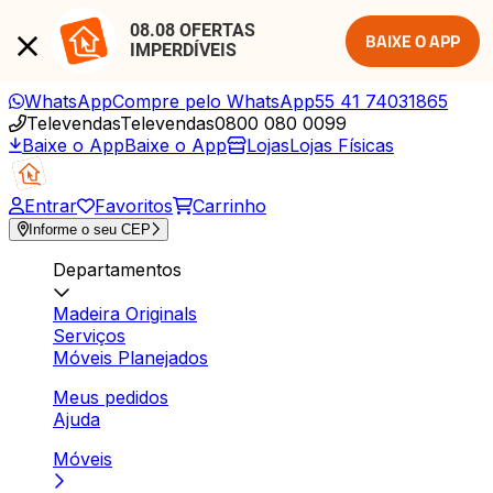
08.08 OFERTAS 
BAIXE O APP
IMPERDÍVEIS
WhatsApp
Compre pelo WhatsApp
55 41 74031865
Televendas
Televendas
0800 080 0099
Baixe o App
Baixe o App
Lojas
Lojas Físicas
Entrar
Favoritos
Carrinho
Informe o seu CEP
Departamentos
Madeira Originals
Serviços
Móveis Planejados
Meus pedidos
Ajuda
Móveis