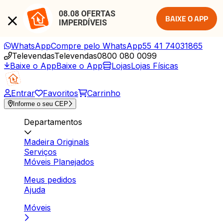
08.08 OFERTAS 
BAIXE O APP
IMPERDÍVEIS
WhatsApp
Compre pelo WhatsApp
55 41 74031865
Televendas
Televendas
0800 080 0099
Baixe o App
Baixe o App
Lojas
Lojas Físicas
Entrar
Favoritos
Carrinho
Informe o seu CEP
Departamentos
Madeira Originals
Serviços
Móveis Planejados
Meus pedidos
Ajuda
Móveis