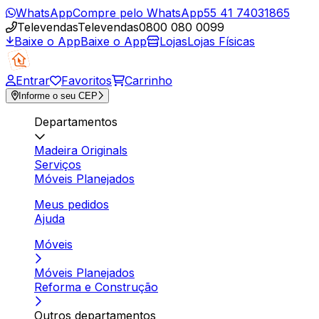
WhatsApp
Compre pelo WhatsApp
55 41 74031865
Televendas
Televendas
0800 080 0099
Baixe o App
Baixe o App
Lojas
Lojas Físicas
Entrar
Favoritos
Carrinho
Informe o seu CEP
Departamentos
Madeira Originals
Serviços
Móveis Planejados
Meus pedidos
Ajuda
Móveis
Móveis Planejados
Reforma e Construção
Outros departamentos