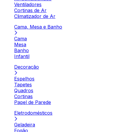
Ventiladores
Cortinas de Ar
Climatizador de Ar
Cama, Mesa e Banho
Cama
Mesa
Banho
Infantil
Decoração
Espelhos
Tapetes
Quadros
Cortinas
Papel de Parede
Eletrodomésticos
Geladeira
Fogão