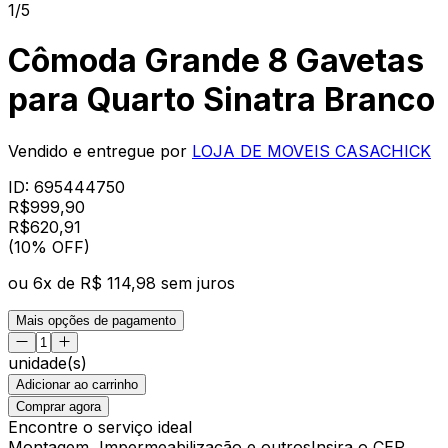
1/5
Cômoda Grande 8 Gavetas
para Quarto Sinatra Branco
Vendido e entregue por
LOJA DE MOVEIS CASACHICK
ID:
695444750
R$
999,90
R$
620
,
91
(10% OFF)
ou
6
x de
R$ 114,98
sem juros
Mais opções de pagamento
unidade(s)
Adicionar ao carrinho
Comprar agora
Encontre o serviço ideal
Montagem, Impermeabilização e outros
Insira o CEP