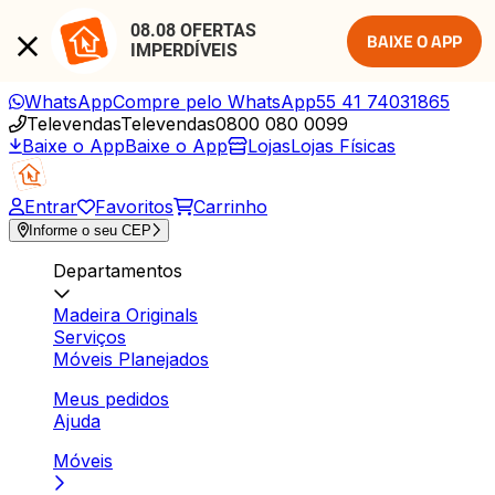
08.08 OFERTAS 
BAIXE O APP
IMPERDÍVEIS
WhatsApp
Compre pelo WhatsApp
55 41 74031865
Televendas
Televendas
0800 080 0099
Baixe o App
Baixe o App
Lojas
Lojas Físicas
Entrar
Favoritos
Carrinho
Informe o seu CEP
Departamentos
Madeira Originals
Serviços
Móveis Planejados
Meus pedidos
Ajuda
Móveis