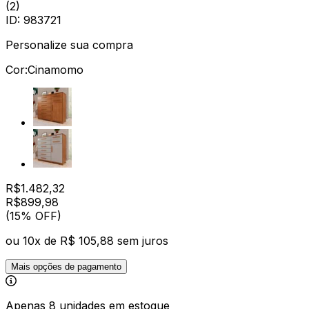
(
2
)
ID:
983721
Personalize sua compra
Cor:
Cinamomo
R$
1.482,32
R$
899
,
98
(15% OFF)
ou
10
x de
R$ 105,88
sem juros
Mais opções de pagamento
Apenas 8 unidades em estoque