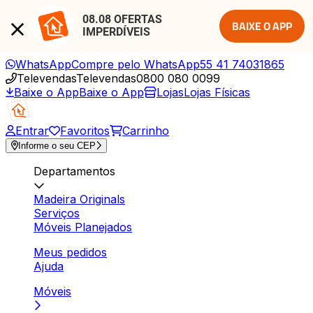
08.08 OFERTAS 
BAIXE O APP
IMPERDÍVEIS
WhatsApp
Compre pelo WhatsApp
55 41 74031865
Televendas
Televendas
0800 080 0099
Baixe o App
Baixe o App
Lojas
Lojas Físicas
Entrar
Favoritos
Carrinho
Informe o seu CEP
Departamentos
Madeira Originals
Serviços
Móveis Planejados
Meus pedidos
Ajuda
Móveis