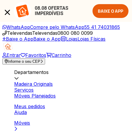
08.08 OFERTAS 
BAIXE O APP
IMPERDÍVEIS
WhatsApp
Compre pelo WhatsApp
55 41 74031865
Televendas
Televendas
0800 080 0099
Baixe o App
Baixe o App
Lojas
Lojas Físicas
Entrar
Favoritos
Carrinho
Informe o seu CEP
Departamentos
Madeira Originals
Serviços
Móveis Planejados
Meus pedidos
Ajuda
Móveis