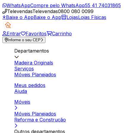
WhatsApp
Compre pelo WhatsApp
55 41 74031865
Televendas
Televendas
0800 080 0099
Baixe o App
Baixe o App
Lojas
Lojas Físicas
Entrar
Favoritos
Carrinho
Informe o seu CEP
Departamentos
Madeira Originals
Serviços
Móveis Planejados
Meus pedidos
Ajuda
Móveis
Móveis Planejados
Reforma e Construção
Outros departamentos