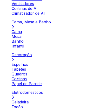
Ventiladores
Cortinas de Ar
Climatizador de Ar
Cama, Mesa e Banho
Cama
Mesa
Banho
Infantil
Decoração
Espelhos
Tapetes
Quadros
Cortinas
Papel de Parede
Eletrodomésticos
Geladeira
Fogão