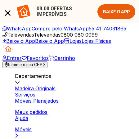
08.08 OFERTAS 
BAIXE O APP
IMPERDÍVEIS
WhatsApp
Compre pelo WhatsApp
55 41 74031865
Televendas
Televendas
0800 080 0099
Baixe o App
Baixe o App
Lojas
Lojas Físicas
Entrar
Favoritos
Carrinho
Informe o seu CEP
Departamentos
Madeira Originals
Serviços
Móveis Planejados
Meus pedidos
Ajuda
Móveis