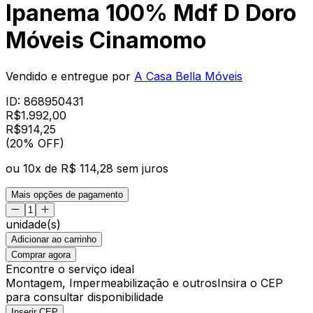
Ipanema 100% Mdf D Doro
Móveis Cinamomo
Vendido e entregue por
A Casa Bella Móveis
ID:
868950431
R$
1.992,00
R$
914
,
25
(20% OFF)
ou
10
x de
R$ 114,28
sem juros
Mais opções de pagamento
unidade(s)
Adicionar ao carrinho
Comprar agora
Encontre o serviço ideal
Montagem, Impermeabilização e outros
Insira o CEP
para consultar disponibilidade
Inserir CEP