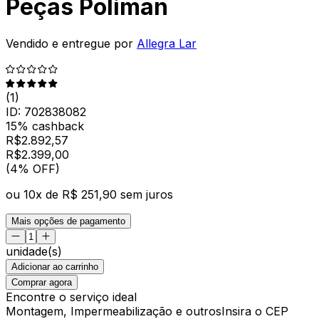
Peças Poliman
Vendido e entregue por
Allegra Lar
(
1
)
ID:
702838082
15% cashback
R$
2.892,57
R$
2.399
,
00
(4% OFF)
ou
10
x de
R$ 251,90
sem juros
Mais opções de pagamento
unidade(s)
Adicionar ao carrinho
Comprar agora
Encontre o serviço ideal
Montagem, Impermeabilização e outros
Insira o CEP