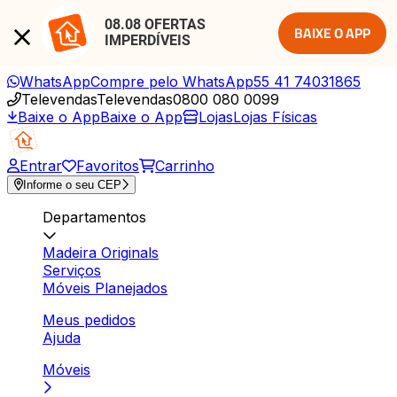
08.08 OFERTAS 
BAIXE O APP
IMPERDÍVEIS
WhatsApp
Compre pelo WhatsApp
55 41 74031865
Televendas
Televendas
0800 080 0099
Baixe o App
Baixe o App
Lojas
Lojas Físicas
Entrar
Favoritos
Carrinho
Informe o seu CEP
Departamentos
Madeira Originals
Serviços
Móveis Planejados
Meus pedidos
Ajuda
Móveis